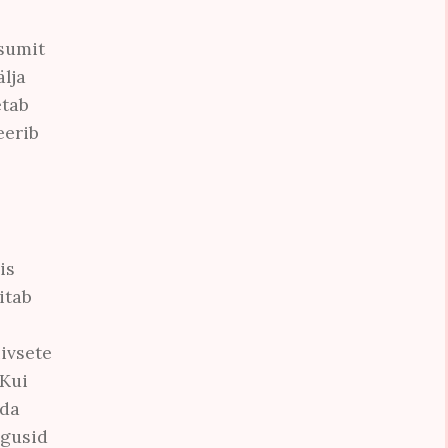
sumit
lja
etab
eerib
is
itab
ivsete
 Kui
ada
ägusid