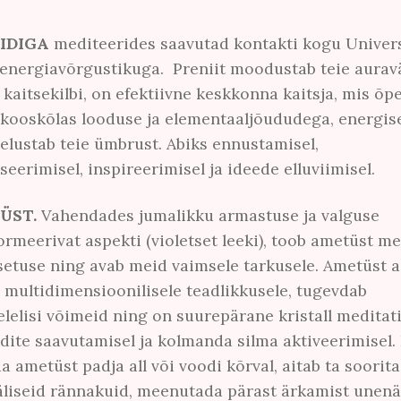
IDIGA
mediteerides saavutad kontakti kogu Univer
 energiavõrgustikuga. Preniit moodustab teie auravä
kaitsekilbi, on efektiivne keskkonna kaitsja, mis õp
kooskõlas looduse ja elementaaljõududega, energis
selustab teie ümbrust. Abiks ennustamisel,
iseerimisel, inspireerimisel ja ideede elluviimisel.
ÜST.
Vahendades jumalikku armastuse ja valguse
ormeerivat aspekti (violetset leeki), toob ametüst me
isetuse ning avab meid vaimsele tarkusele. Ametüst a
 multidimensioonilisele teadlikkusele, tugevdab
lelisi võimeid ning on suurepärane kristall meditati
dite saavutamisel ja kolmanda silma aktiveerimisel.
 ametüst padja all või voodi kõrval, aitab ta soorit
liseid rännakuid, meenutada pärast ärkamist unen