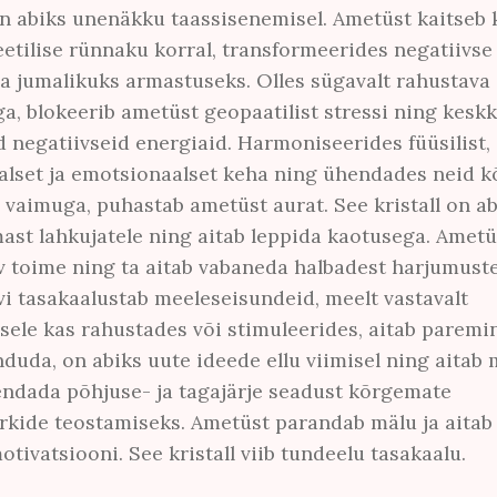
n abiks unenäkku taassisenemisel. Ametüst kaitseb 
etilise rünnaku korral, transformeerides negatiivse
a jumalikuks armastuseks. Olles sügavalt rahustava
a, blokeerib ametüst geopaatilist stressi ning kesk
d negatiivseid energiaid. Harmoniseerides füüsilist,
lset ja emotsionaalset keha ning ühendades neid kõ
a vaimuga, puhastab ametüst aurat. See kristall on ab
lmast lahkujatele ning aitab leppida kaotusega. Ametü
v toime ning ta aitab vabaneda halbadest harjumuste
 meie uudiskirjaga ja oled alati k
vi tasakaalustab meeleseisundeid, meelt vastavalt
sele kas rahustades või stimuleerides, aitab paremi
e paremate pakkumistega!
duda, on abiks uute ideede ellu viimisel ning aitab 
endada põhjuse- ja tagajärje seadust kõrgemate
kide teostamiseks. Ametüst parandab mälu ja aitab 
otivatsiooni. See kristall viib tundeelu tasakaalu.
 aadress
*