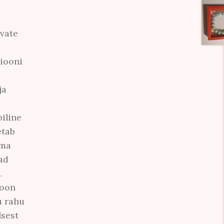
vate
siooni
ja
iline
etab
oma
ad
.
ioon
u rahu
lsest