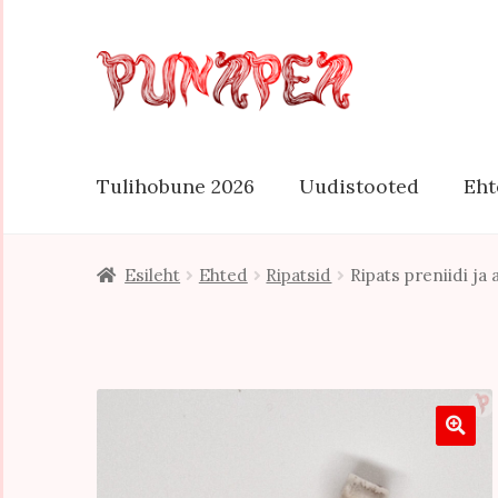
Liigu
Liigu
navigeerimisele
sisu
juurde
Tulihobune 2026
Uudistooted
Eht
Esileht
Ehted
Ripatsid
Ripats preniidi ja