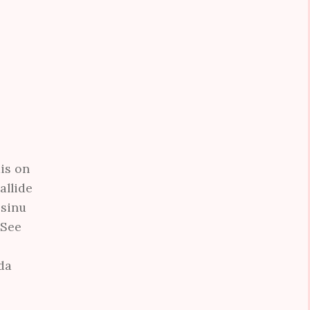
is on
allide
 sinu
 See
da