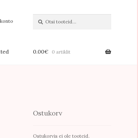
Otsi:
Otsi
 konto
hted
0.00
€
0 artiklit
Ostukorv
Ostukorvis ei ole tooteid.