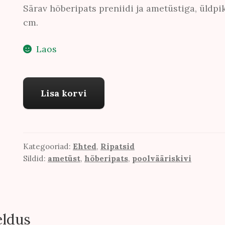
Särav hõberipats preniidi ja ametüstiga, üldpi
cm.
Laos
Ripats
Lisa korvi
preniidi
ja
ametüstiga
kogus
Kategooriad:
Ehted
,
Ripatsid
Sildid:
ametüst
,
hõberipats
,
poolvääriskivi
eldus