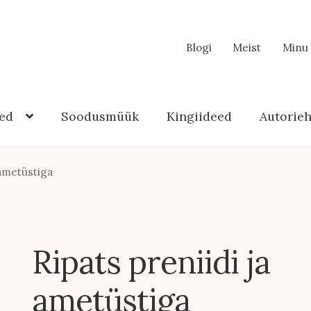
Blogi
Meist
Minu
ed
Soodusmüük
Kingiideed
Autorie
 ametüstiga
Ripats preniidi ja
ametüstiga