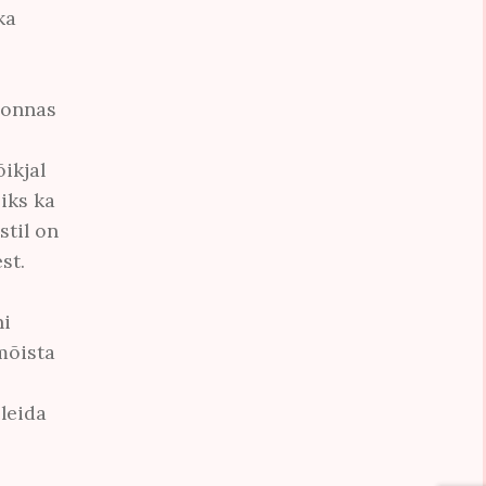
ka
konnas
ikjal
iks ka
stil on
st.
×
ursis
ni
mõista
leida