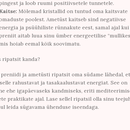
pingest ja loob ruumi positiivsetele tunnetele.
Kaitse:
Mõlemad kristallid on tuntud oma kaitsvate
omaduste poolest. Ametüst kaitseb sind negatiivse
energia ja psüühiliste rünnakute eest, samal ajal kui
preniit aitab luua sinu ümber energeetilise “mullikes
mis hoiab eemal kõik soovimatu.
 ripatsit kanda?
preniidi ja ametüsti ripatsit oma südame lähedal, e
selle rahustavat ja tasakaalustavat energiat. See on
ne ehe igapäevaseks kandmiseks, eriti mediteerimis
te praktikate ajal. Lase sellel ripatsil olla sinu teeju
sul leida sügavama ühenduse iseendaga.