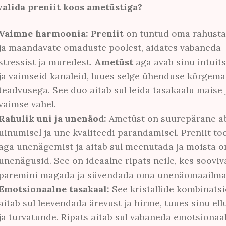
valida preniit koos ametüstiga?
Vaimne harmoonia:
Preniit
on tuntud oma rahusta
ja maandavate omaduste poolest, aidates vabaneda
stressist ja muredest.
Ametüst
aga avab sinu intuit
ja vaimseid kanaleid, luues selge ühenduse kõrgema
teadvusega. See duo aitab sul leida tasakaalu maise 
vaimse vahel.
Rahulik uni ja unenäod:
Ametüst on suurepärane ab
uinumisel ja une kvaliteedi parandamisel. Preniit to
aga unenägemist ja aitab sul meenutada ja mõista 
unenägusid. See on ideaalne ripats neile, kes sooviv
paremini magada ja süvendada oma unenäomaailma
Emotsionaalne tasakaal:
See kristallide kombinats
aitab sul leevendada ärevust ja hirme, tuues sinu ell
ja turvatunde. Ripats aitab sul vabaneda emotsionaa