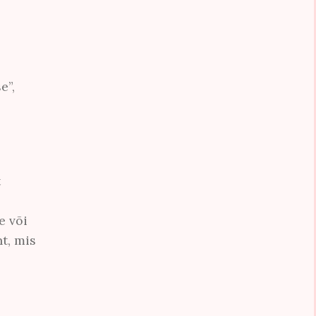
e”,
t
e või
ht, mis