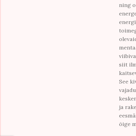
ning o
energe
energi
toimeg
olevai
mentaa
viibiv
siit i
kaitse
Liitu
See ki
vajadu
kõig
kesken
ja rak
Nimi
*
eesmär
õige m
E-kirja