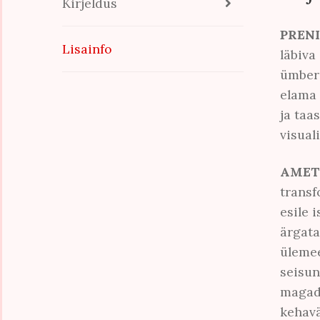
Kirjeldus
PRENI
Lisainfo
läbiva
ümber 
elama 
ja taa
visual
AMET
transf
esile 
ärgata
ülemee
seisun
magada
kehavä