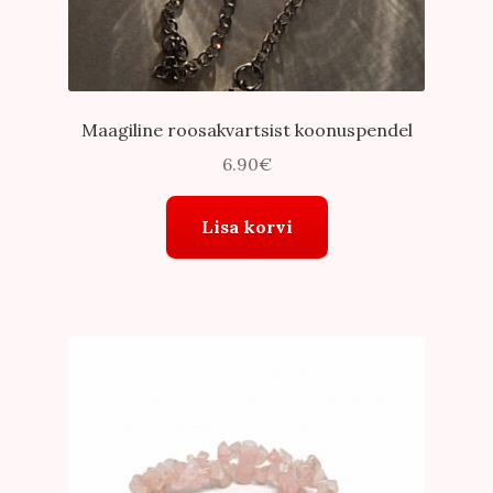
Maagiline roosakvartsist koonuspendel
6.90
€
Lisa korvi