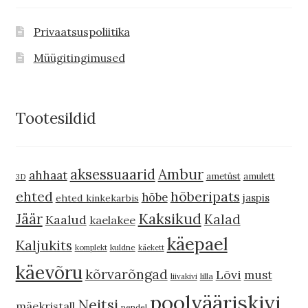
Privaatsuspoliitika
Müügitingimused
Tootesildid
Ambur
aksessuaarid
ahhaat
ametüst
amulett
3D
hõberipats
ehted
hõbe
jaspis
ehted kinkekarbis
Kaksikud
Jäär
Kalad
Kaalud
kaelakee
käepael
Kaljukits
komplekt
kuldne
käekett
käevõru
kõrvarõngad
Lõvi
must
liivakivi
lilla
poolvääriskivi
Neitsi
mäekristall
pendel