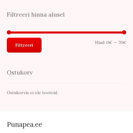
uusimate
järgi
Filtreeri hinna alusel
Min
Mak
Hind:
0€
—
70€
Filtreeri
hin
hin
Ostukorv
Ostukorvis ei ole tooteid.
Punapea.ee