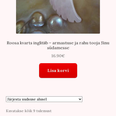
Roosa kvarts inglitiib – armastuse ja rahu tooja Sinu
südamesse
16.90
€
Lisa korvi
Sorditud
Kuvatakse kõik 9 tulemust