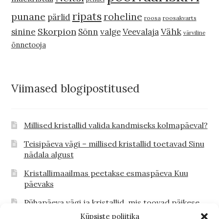
ripats
punane
roheline
pärlid
roosa
roosakvarts
Skorpion
Vähk
sinine
Sõnn
valge
Veevalaja
värviline
õnnetooja
Viimased blogipostitused
Millised kristallid valida kandmiseks kolmapäeval?
Teisipäeva vägi – millised kristallid toetavad Sinu
nädala algust
Kristallimaailmas peetakse esmaspäeva Kuu
päevaks
Pühapäeva vägi ja kristallid, mis toovad päikese
Sinu südamesse
Küpsiste poliitika