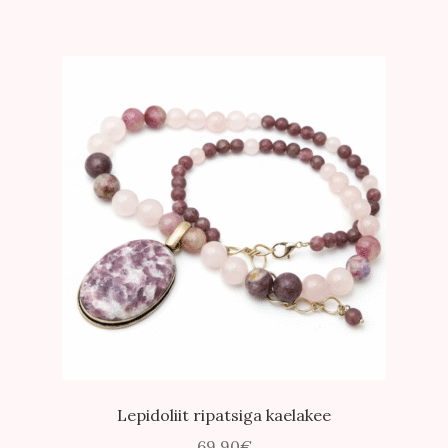
Lepidoliit ripatsiga kaelakee
69.90
€