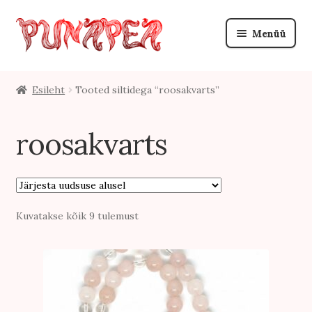
Liigu
Liigu
Menüü
navigeerimisele
sisu
juurde
Tulihobune 2026
Esileht
Tooted siltidega “roosakvarts”
Uudistooted
roosakvarts
Ehted
Ava
alamme
Soodusmüük
Sorditud
Kuvatakse kõik 9 tulemust
Kingiideed
uusimate
järgi
Autoriehted