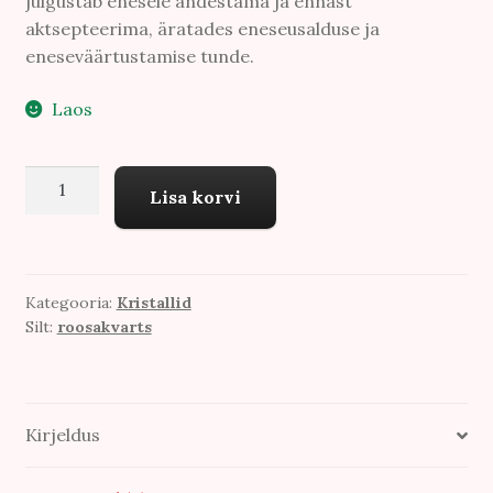
julgustab enesele andestama ja ennast
aktsepteerima, äratades eneseusalduse ja
eneseväärtustamise tunde.
Laos
Roosa
Lisa korvi
Kvartsi
tükid
kogus
Kategooria:
Kristallid
Silt:
roosakvarts
Kirjeldus