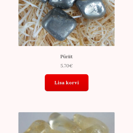
Püriit
5.70
€
Lisa korvi