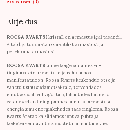
Arvustused (0)
Kirjeldus
ROOSA KVARTSI
kristall on armastus igal tasandil.
Aitab ligi tõmmata romantilist armastust ja
perekonna armastust.
ROOSA KVARTS
on eelkõige südamekivi –
tingimusteta armastuse ja rahu puhas
manifestatsioon. Roosa Kvarts keskendub otse ja
vahetult sinu südametšakrale, tervendades
emotsionaalseid vigastusi, lahustades hirme ja
vastumeelsust ning pannes jumaliku armastuse
energia sinu energiakehades taas ringlema. Roosa
Kvarts äratab ka südames uinuva puhta ja
kõiketervendava tingimusteta armastuse väe.