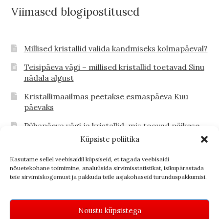
Viimased blogipostitused
Millised kristallid valida kandmiseks kolmapäeval?
Teisipäeva vägi – millised kristallid toetavad Sinu
nädala algust
Kristallimaailmas peetakse esmaspäeva Kuu
päevaks
Pühapäeva vägi ja kristallid, mis toovad päikese
Sinu südamesse
Küpsiste poliitika
Lilla kristalli vägi Sinu igapäevas
Kasutame sellel veebisaidil küpsiseid, et tagada veebisaidi
nõuetekohane toimimine, analüüsida sirvimisstatistikat, isikupärastada
Millised poolvääriskivid toovad päikese põue?
teie sirvimiskogemust ja pakkuda teile asjakohaseid turunduspakkumisi.
Nõustu küpsistega