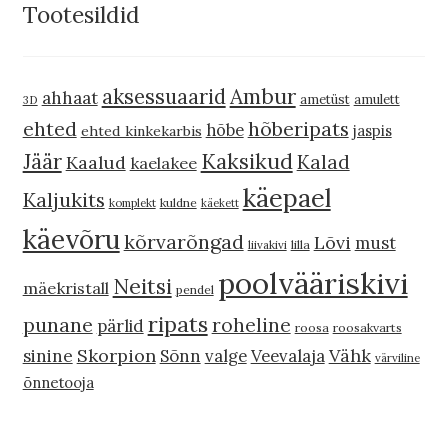
Tootesildid
Ambur
aksessuaarid
ahhaat
ametüst
amulett
3D
hõberipats
ehted
hõbe
jaspis
ehted kinkekarbis
Kaksikud
Jäär
Kalad
Kaalud
kaelakee
käepael
Kaljukits
komplekt
kuldne
käekett
käevõru
kõrvarõngad
Lõvi
must
liivakivi
lilla
poolvääriskivi
Neitsi
mäekristall
pendel
ripats
punane
roheline
pärlid
roosa
roosakvarts
Skorpion
Vähk
sinine
Sõnn
valge
Veevalaja
värviline
õnnetooja